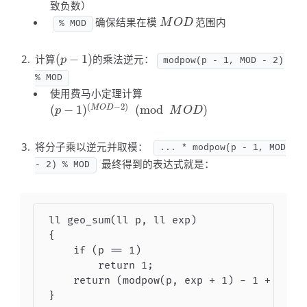
致负数）
确保结果在模
范围内
M
O
D
M
O
D
% MOD
计算
(
−
1
)
的乘法逆元：
(
p
−
1
)
p
modpow(p - 1, MOD - 2)
% MOD
使用费马小定理计算
(
−
2
)
(
−
1
)
(
mod
)
M
O
D
(
p
−
1
)
(
M
O
D
−
2
)
(
mod
M
O
D
)
p
M
O
D
将分子乘以逆元并取模：
... * modpow(p - 1, MOD
最终得到的表达式就是：
- 2) % MOD
ll geo_sum(ll p, ll exp)

{

    if (p == 1)

        return 1;

    return (modpow(p, exp + 1) - 1 + MOD) 
}