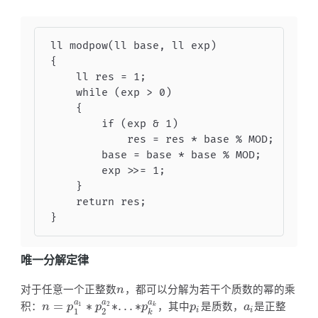
ll modpow(ll base, ll exp)

{

    ll res = 1;

    while (exp > 0)

    {

        if (exp & 1)

            res = res * base % MOD;

        base = base * base % MOD;

        exp >>= 1;

    }

    return res;

}
唯一分解定律
对于任意一个正整数
，都可以分解为若干个质数的幂的乘
n
n
a
a
a
积：
=
∗
∗
.
.
.
∗
，其中
是质数，
是正整
n
=
p
1
a
1
∗
p
2
a
2
∗
.
.
.
∗
p
k
a
k
p
i
a
i
1
2
k
n
p
p
p
p
a
1
2
i
i
k