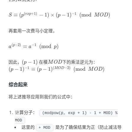
(
+
1
)
−
1
≡
(
−
1
)
×
(
−
1
)
(
mod
)
e
x
p
S
≡
(
p
(
e
x
p
+
1
)
−
1
)
×
(
p
−
1
)
−
1
(
mod
M
O
D
)
S
p
p
M
O
D
再套用一次费马小定理，
(
−
2
)
−
1
≡
(
mod
)
p
a
(
p
−
2
)
≡
a
−
1
(
mod
p
)
a
a
p
因此，
(
−
1
)
在模
下的乘法逆元为：
(
p
−
1
)
M
O
D
p
M
O
D
−
1
(
−
2
)
(
−
1
)
≡
(
−
1
)
(
mod
)
M
O
D
(
p
−
1
)
−
1
≡
(
p
−
1
)
(
M
O
D
−
2
)
(
mod
M
O
D
)
p
p
M
O
D
综合起来
将上述推导应用到我们的公式中：
计算分子：
(modpow(p, exp + 1) - 1 + MOD) %
MOD
这里的
是为了确保结果为正（防止减法导
+ MOD