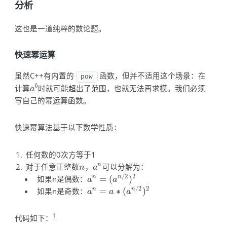
分析
这也是一道纯粹的数论题。
快速幂运算
虽然C++有内置的
函数，但并不适用这个场景：在
pow
计算
时就可能超出了范围，也就无法再求模。我们必须
b
a
b
a
写自己的幂运算函数。
快速幂算法基于以下数学性质：
任何数的0次方等于1
对于任意正整数
，
可以分解为：
n
n
a
n
n
a
/
2
2
如果n是偶数：
=
(
)
n
n
a
n
=
(
a
n
/
2
)
2
a
a
/
2
2
如果n是奇数：
=
∗
(
)
n
n
a
n
=
a
∗
(
a
n
/
2
)
2
a
a
a
1
代码如下：