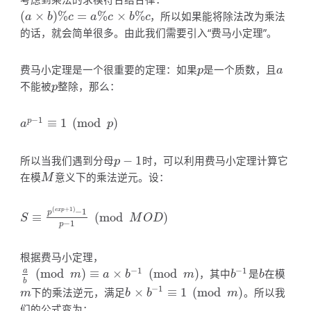
(
×
)
%
=
%
×
%
，所以如果能将除法改为乘法
(
a
×
b
)
%
c
=
a
%
c
×
b
%
c
a
b
c
a
c
b
c
的话，就会简单很多。由此我们需要引入“费马小定理”。
费马小定理是一个很重要的定理：如果
是一个质数，且
p
a
p
a
不能被
整除，那么：
p
p
−
1
≡
1
(
mod
)
p
a
p
−
1
≡
1
(
mod
p
)
a
p
所以当我们遇到分母
−
1
时，可以利用费马小定理计算它
p
−
1
p
在模
意义下的乘法逆元。设：
M
M
(
+
1
)
−
1
e
x
p
p
≡
(
mod
)
S
≡
p
(
e
x
p
+
1
)
−
1
p
−
1
(
mod
M
O
D
)
S
M
O
D
−
1
p
根据费马小定理，
−
1
−
1
a
(
mod
)
≡
×
(
mod
)
，其中
是
在模
a
b
(
mod
m
)
≡
a
×
b
−
1
(
mod
m
)
b
−
1
b
m
a
b
m
b
b
b
−
1
下的乘法逆元，满足
×
≡
1
(
mod
)
。所以我
m
b
×
b
−
1
≡
1
(
mod
m
)
m
b
b
m
们的公式变为：