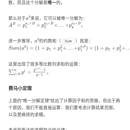
数，而且这个分解是
唯一
的。
那么对于
来说，它可以被唯一分解为：
b
a
b
a
×
×
×
e
B
a
B
a
B
=
×
×
.
.
.
×
。
B
A
B
=
p
1
a
1
×
B
×
p
2
a
2
×
B
×
.
.
.
×
p
k
e
k
×
B
1
2
k
A
p
p
p
1
2
k
进一步推导，
的约数和（
）就是：
b
a
b
a
Sum
2
2
a
b
(
)
=
(
1
+
+
+
.
.
.
+
)
×
(
1
+
+
+
.
.
b
S
u
m
(
a
b
)
=
(
1
+
p
1
+
p
1
2
+
.
.
.
+
p
1
a
1
b
)
×
(
1
+
p
2
+
p
2
2
+
.
.
.
+
p
2
a
2
b
)
×
.
.
.
×
(
1
S
u
m
a
p
p
p
p
p
1
2
1
1
2
这里出现了很多等比数列求和的运算：
+
1
−
1
n
p
n
=
。
i
∑
∑
i
=
0
n
p
i
=
p
n
+
1
−
1
p
−
1
p
=
0
−
1
i
p
费马小定理
上面的“唯一分解定理”给出了计算因子和的思路，但出于两
个原因，我们不能直接运算：我们要考虑计算结果范围，
以及更麻烦的求模。
考虑到乘法的求模符合结合律：