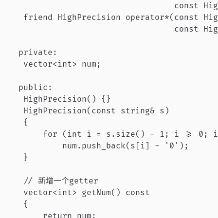
                                   const Hig
    friend HighPrecision operator*(const Hig
                                   const Hig
   private:

    vector<int> num;

   public:

    HighPrecision() {}

    HighPrecision(const string& s)

    {

        for (int i = s.size() - 1; i >= 0; i
            num.push_back(s[i] - '0');

    }

    // 新增一个getter

    vector<int> getNum() const

    {

        return num;
