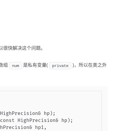
以很快解决这个问题。
数组
是私有变量(
)，所以在类之外
num
private
HighPrecision& hp);

const HighPrecision& hp);

hPrecision& hp1,
