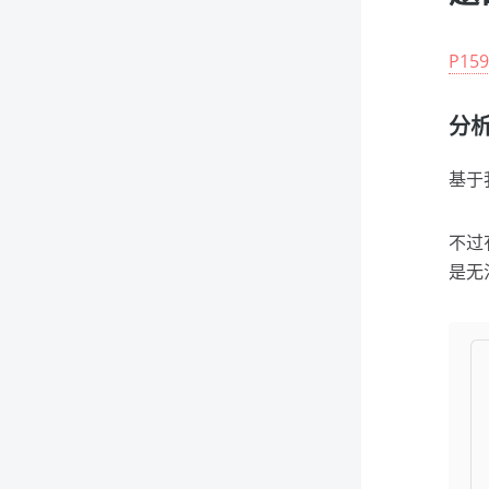
P1
分
基于
不过
是无