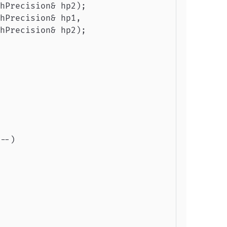
hPrecision& hp2);

hPrecision& hp1,

hPrecision& hp2);

--)
