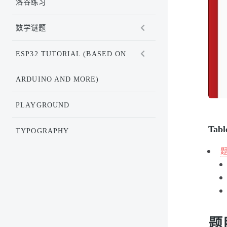
洛谷练习
数学谜题
ESP32 TUTORIAL (BASED ON
ARDUINO AND MORE)
PLAYGROUND
Tabl
TYPOGRAPHY
题