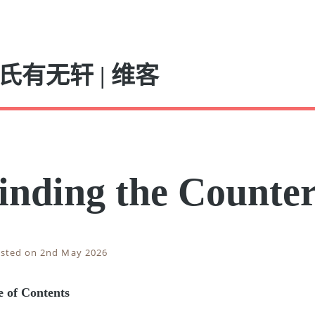
氏有无轩 | 维客
inding the Counter
sted on 2nd May 2026
e of Contents