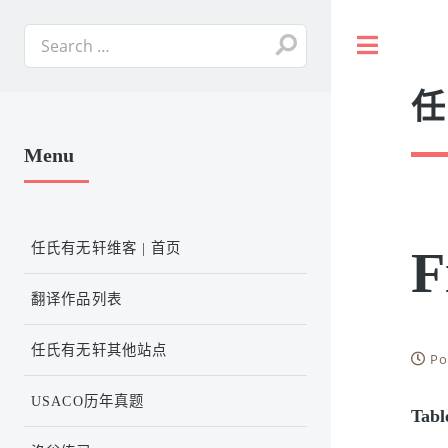
Toggle
任
Menu
任氏有无轩维客 | 首页
F
翻译作品列表
任氏有无轩其他站点
Po
USACO历年真题
Tabl