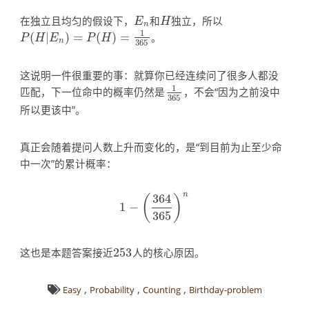
在独立且均匀的假设下，
和
独立，所以
E
n
H
E
H
n
1
(
|
)
=
(
)
=
。
P
(
H
|
E
n
)
=
P
(
H
)
=
1
365
P
H
E
P
H
n
365
这说明一件很重要的事：就算你已经连续问了很多人都没
1
匹配，下一位命中的概率仍然是
，不会“因为之前没中
1
365
365
所以更该中”。
真正会随着提问人数上升而变化的，是“到目前为止至少命
中一次”的累计概率：
n
364
(
)
1
−
1
−
(
364
365
)
n
365
这也是本题答案接近
253
人的核心原因。
253
,
,
,
Easy
Probability
Counting
Birthday-problem