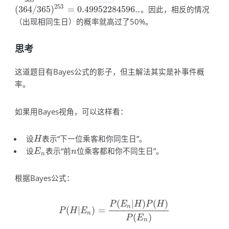
253
(
364
/
365
)
=
0.49952284596..
。因此，相反的情况
(
364
/
365
)
253
=
0.49952284596..
（出现相同生日）的概率就高过了50%。
思考
这道题目有Bayes公式的影子，但主解法其实是补事件概
率。
如果用Bayes视角，可以这样看：
设
表示“下一位乘客和你同生日”。
H
H
设
表示“前
位乘客都和你不同生日”。
E
n
n
E
n
n
根据Bayes公式：
(
|
)
(
)
P
E
H
P
H
n
(
|
)
=
P
(
H
|
E
n
)
=
P
(
E
n
|
H
)
P
(
H
)
P
(
E
n
)
P
H
E
n
(
)
P
E
n