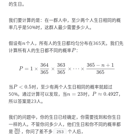
的生日。
我们要计算的是：在一群人中，至少两个人生日相同的概
率几乎是50%时，这群人最少需要多少人。
假设有
个人，所有人的生日都均匀分布在365天。我们先
n
n
计算所有人的生日都不同的概率
：
P
P
364
363
365
−
+
1
n
=
1
×
×
×
⋯
×
P
=
1
×
364
365
×
363
365
×
⋯
×
365
−
n
+
1
365
P
365
365
365
当
<
0.5
时，至少有两个人生日相同的概率就超过
P
<
0.5
P
50%。通过计算可以发现，当
=
23
时，
≈
0.4927
，
n
=
23
P
≈
0.4927
n
P
所以答案是23人。
我们的问题中，你的生日已经确定，你需要找到和你生日
一样的人。不管你问多少人，他们生日和你不同的概率都
364
是
，你问了差不多
个人后，
364
365
253
365