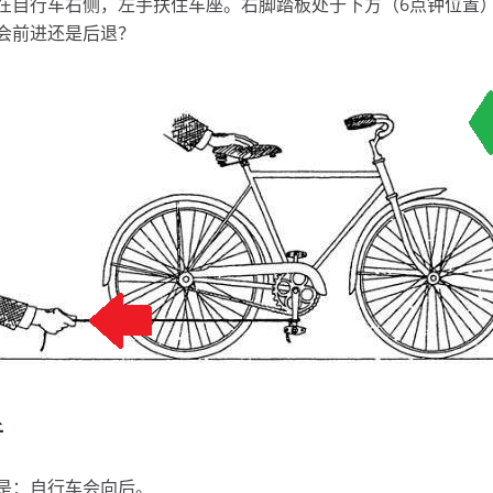
在自行车右侧，左手扶住车座。右脚踏板处于下方（6点钟位置
会前进还是后退？
析
是：自行车会向后。