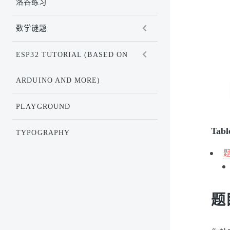
洛谷练习
数学谜题
ESP32 TUTORIAL (BASED ON
ARDUINO AND MORE)
PLAYGROUND
Tabl
TYPOGRAPHY
题