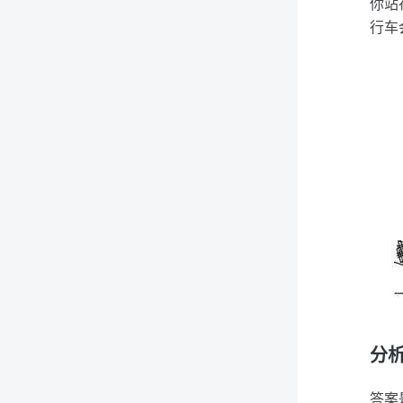
你站
行车
分
答案