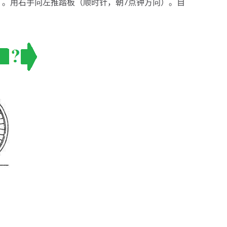
）。用右手向左推踏板（顺时针，朝7点钟方向）。自