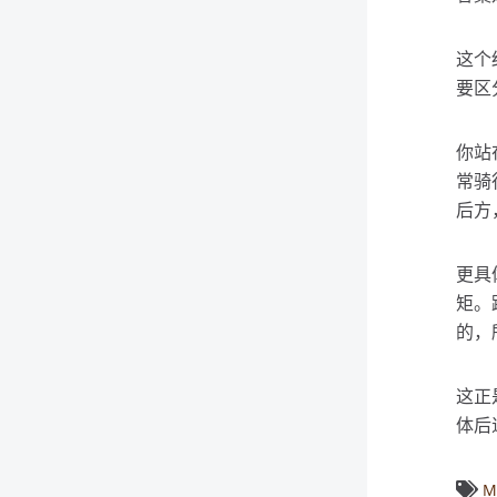
这个
要区
你站
常骑
后方
更具
矩。
的，
这正
体后
M