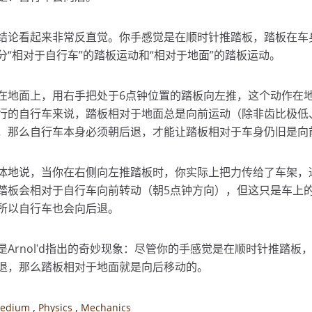
结论看起来非常反直觉。你手感觉是在顺时针推踏板，踏板在车
分“相对于自行车”的踏板运动和“相对于地面”的踏板运动。
在地面上，用右手把处于6点钟位置的踏板向左推，这个动作在
行的自行车来说，踏板相对于地面总是向前运动（除非齿比极低
，那么自行车本身必须朝后退，才能让踏板相对于车身仍旧是向
体地说，当你在右侧向左推踏板时，你实际上把力传给了车架，
踏板会相对于自行车向前转动（朝5点钟方向），但这只是车上
所以自行车也会向后退。
是Arnolʹd指出的奇妙现象：尽管你的手感觉是在顺时针推踏
退，那么踏板相对于地面就是向后移动的。
,
,
edium
Physics
Mechanics