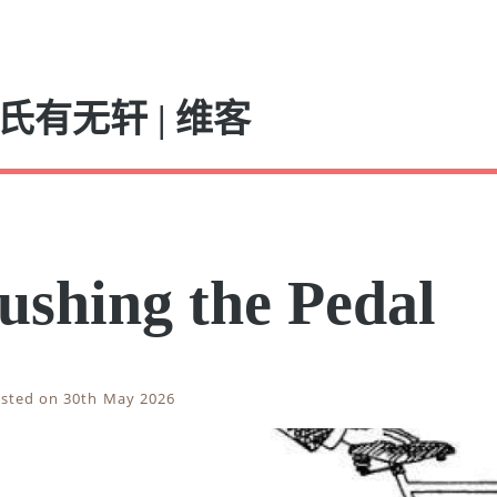
氏有无轩 | 维客
ushing the Pedal
sted on 30th May 2026