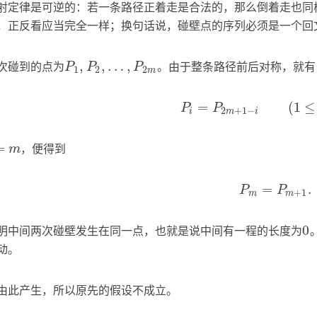
射定律是可逆的：若一条路径正着走是合法的，那么倒着走也同样
，正反看应当完全一样；换句话说，碰壁点的序列必须是一个回
,
,
…
,
次碰到的点为
。由于整条路径前后对称，就有
P
1
,
P
2
,
…
,
P
2
m
P
P
P
1
2
2
m
=
(
1
≤
P
i
=
P
2
m
+
1
−
i
(
1
≤
i
≤
2
P
P
2
+
1
−
i
m
i
=
，便得到
m
m
=
.
P
m
=
P
m
+
1
.
P
P
+
1
m
m
0
明中间两次碰壁发生在同一点，也就是说中间有一程的长度为
0
动。
由此产生，所以原先的假设不成立。