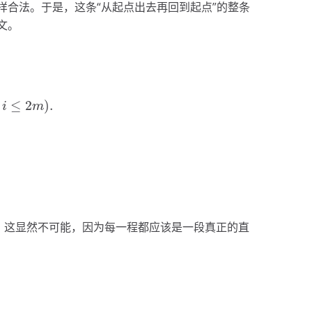
合法。于是，这条“从起点出去再回到起点”的整条
文。
≤
2
)
.
m
)
.
i
m
。这显然不可能，因为每一程都应该是一段真正的直