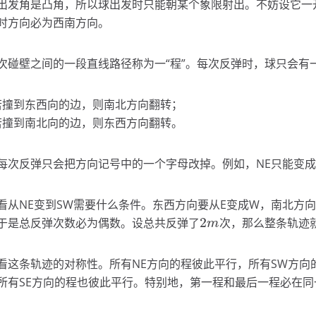
出发角是凸角，所以球出发时只能朝某个象限射出。不妨设它一
时方向必为西南方向。
次碰壁之间的一段直线路径称为一“程”。每次反弹时，球只会有
若撞到东西向的边，则南北方向翻转；
若撞到南北向的边，则东西方向翻转。
每次反弹只会把方向记号中的一个字母改掉。例如，NE只能变成
看从NE变到SW需要什么条件。东西方向要从E变成W，南北方
2
于是总反弹次数必为偶数。设总共反弹了
次，那么整条轨迹
2
m
m
看这条轨迹的对称性。所有NE方向的程彼此平行，所有SW方向
所有SE方向的程也彼此平行。特别地，第一程和最后一程必在