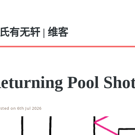
氏有无轩 | 维客
eturning Pool Sho
sted on 6th Jul 2026