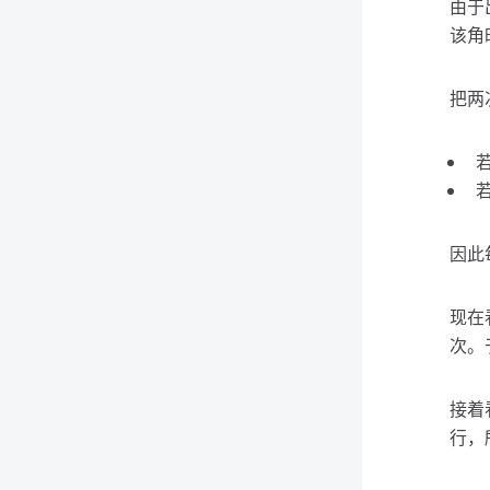
由于
该角
把两
因此
现在
次。
接着
行，