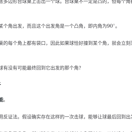
张多边形台球桌上击出一个球。台球桌不一定是凸的，但每个角
∘
90
某个角出发，而且这个出发角是一个凸角，即内角为
。
90
∘
桌的每个角上都有袋口，因此如果球恰好撞到某个角，就会立刻
球有没有可能最终回到它出发的那个角？
析
能
。
用反证法。假设确实存在这样的一次击球，能够让球最后回到出