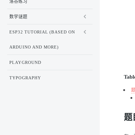
洛谷练习
数学谜题
ESP32 TUTORIAL (BASED ON
ARDUINO AND MORE)
PLAYGROUND
Tabl
TYPOGRAPHY
题