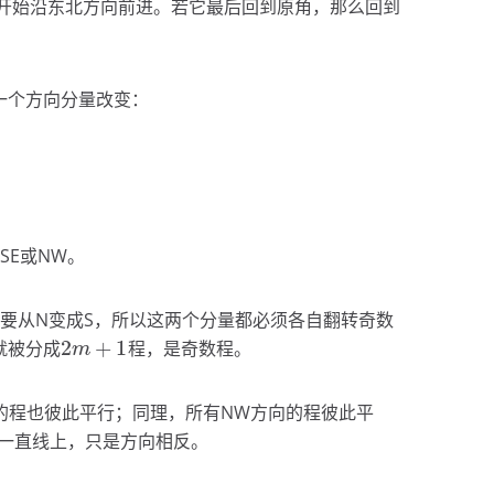
开始沿东北方向前进。若它最后回到原角，那么回到
一个方向分量改变：
SE或NW。
向要从N变成S，所以这两个分量都必须各自翻转奇数
2
+
1
就被分成
程，是奇数程。
2
m
+
1
m
的程也彼此平行；同理，所有NW方向的程彼此平
同一直线上，只是方向相反。