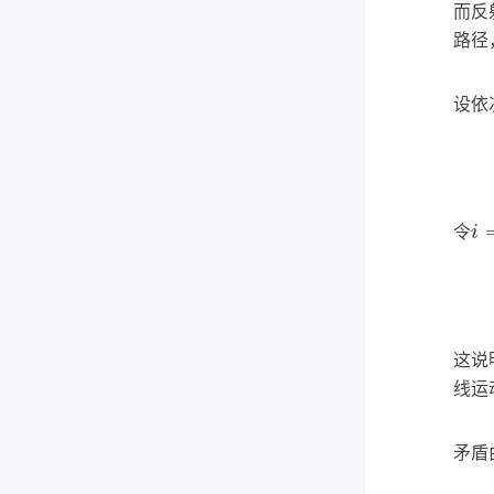
而反
路径
设依
令
i
=
i
这说
线运
矛盾