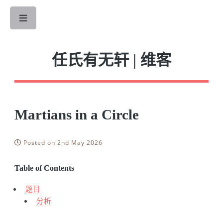
Toggle
任氏有无轩 | 维客
Martians in a Circle
Posted on 2nd May 2026
Table of Contents
题目
分析