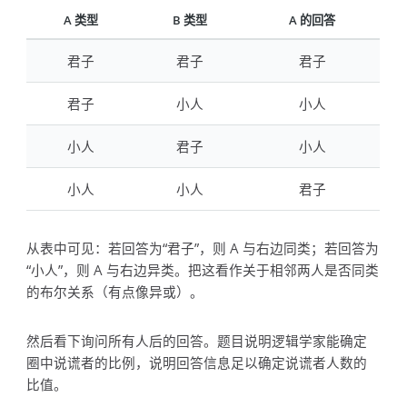
A 类型
B 类型
A 的回答
君子
君子
君子
君子
小人
小人
小人
君子
小人
小人
小人
君子
从表中可见：若回答为“君子”，则 A 与右边同类；若回答为
“小人”，则 A 与右边异类。把这看作关于相邻两人是否同类
的布尔关系（有点像异或）。
然后看下询问所有人后的回答。题目说明逻辑学家能确定
圈中说谎者的比例，说明回答信息足以确定说谎者人数的
比值。