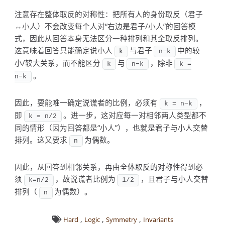
注意存在整体取反的对称性：把所有人的身份取反（君子
↔小人）不会改变每个人对“右边是君子/小人”的回答模
式，因此从回答本身无法区分一种排列和其全取反排列。
这意味着回答只能确定说小人
与君子
中的较
k
n−k
小/较大关系，而不能区分
与
，除非
k
n−k
k =
。
n−k
因此，要能唯一确定说谎者的比例，必须有
，
k = n−k
即
。进一步，这对应每一对相邻两人类型都不
k = n/2
同的情形（因为回答都是“小人”），也就是君子与小人交替
排列。这又要求
为偶数。
n
因此，从回答到相邻关系，再由全体取反的对称性得到必
须
，故说谎者比例为
，且君子与小人交替
k=n/2
1/2
排列（
为偶数）。
n
,
,
,
Hard
Logic
Symmetry
Invariants