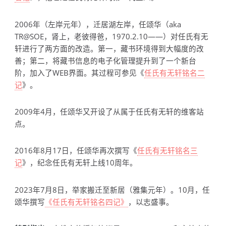
2006年（左岸元年），迁居湖左岸，任颂华（aka
TR@SOE，肾上，老彼得爸，1970.2.10——）对任氏有无
轩进行了两方面的改造。第一，藏书环境得到大幅度的改
善；第二，将藏书信息的电子化管理提升到了一个新台
阶，加入了WEB界面。其过程可参见《
任氏有无轩铭名二
记
》。
2009年4月，任颂华又开设了从属于任氏有无轩的维客站
点。
2016年8月17日，任颂华再次撰写《
任氏有无轩铭名三
记
》，纪念任氏有无轩上线10周年。
2023年7月8日，举家搬迁至新居（雅集元年）。10月，任
颂华撰写
《任氏有无轩铭名四记》
，以志盛事。