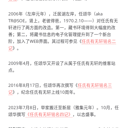
2006年（左岸元年），迁居湖左岸，任颂华（aka
TR@SOE，肾上，老彼得爸，1970.2.10——）对任氏有无
轩进行了两方面的改造。第一，藏书环境得到大幅度的改
善；第二，将藏书信息的电子化管理提升到了一个新台
阶，加入了WEB界面。其过程可参见《
任氏有无轩铭名二
记
》。
2009年4月，任颂华又开设了从属于任氏有无轩的维客站
点。
2016年8月17日，任颂华再次撰写《
任氏有无轩铭名三
记
》，纪念任氏有无轩上线10周年。
2023年7月8日，举家搬迁至新居（雅集元年）。10月，任
颂华撰写
《任氏有无轩铭名四记》
，以志盛事。